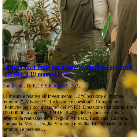
Smart&Start Italia per imprese femminili. Apertura
sportello il 19 maggio 2022.
Bandi chiusi
Di
REIS Srl
Giugno 9, 2022
La misura è relativa all’Investimento 1.2 “Creazione di imprese
femminili”, Missione 5 “Inclusione e coesione”, Componente 1
“Politiche per l’occupazione” del PNRR. Dotazione finanziaria: Euro
100.000,00, a valere sul PNRR. Il 40% delle risorse è destinato a
progetti da realizzare nelle Regioni Abruzzo, Basilicata, Calabria,
Campania, Molise, Puglia, Sardegna e Sicilia. Beneficiarie: imprese
femminili e persone…