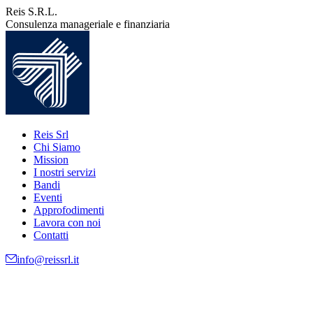
Vai
Reis S.R.L.
ai
Consulenza manageriale e finanziaria
contenuti
Reis Srl
Chi Siamo
Mission
I nostri servizi
Bandi
Eventi
Approfodimenti
Lavora con noi
Contatti
info@reissrl.it