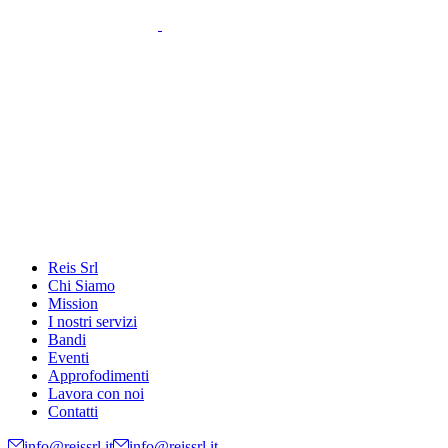
Reis Srl
Chi Siamo
Mission
I nostri servizi
Bandi
Eventi
Approfodimenti
Lavora con noi
Contatti
info@reissrl.it
info@reissrl.it