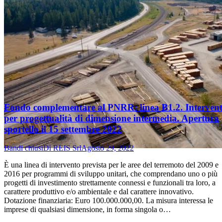
Fondo complementare al PNRR: linea B1.2. Intervent
per progettualità di dimensione intermedia. Apertura
sportello il 15 settembre 2022
Bandi chiusi
Di
REIS Srl
Agosto 29, 2022
È una linea di intervento prevista per le aree del terremoto del 2009 e
2016 per programmi di sviluppo unitari, che comprendano uno o più
progetti di investimento strettamente connessi e funzionali tra loro, a
carattere produttivo e/o ambientale e dal carattere innovativo.
Dotazione finanziaria: Euro 100.000.000,00. La misura interessa le
imprese di qualsiasi dimensione, in forma singola o…