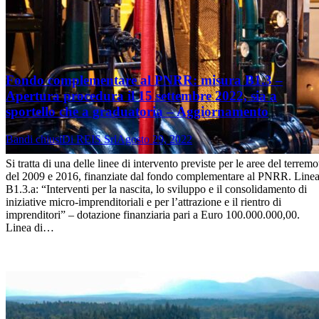
Fondo complementare al PNRR: misura B1.3 –
Apertura procedura il 15 settembre 2022, sia a
sportello che a graduatoria – Aggiornamento
Bandi chiusi
Di
REIS Srl
Agosto 29, 2022
Si tratta di una delle linee di intervento previste per le aree del terremo
del 2009 e 2016, finanziate dal fondo complementare al PNRR. Line
B1.3.a: “Interventi per la nascita, lo sviluppo e il consolidamento di
iniziative micro-imprenditoriali e per l’attrazione e il rientro di
imprenditori” – dotazione finanziaria pari a Euro 100.000.000,00.
Linea di…