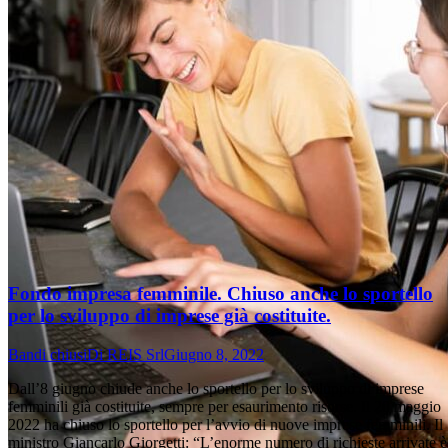
Fondo impresa femminile. Chiuso anche lo sportello
per lo sviluppo di imprese già costituite.
Bandi chiusi
Di
REIS Srl
Giugno 8, 2022
Dall’8 giugno chiude anche lo sportello per lo sviluppo di imprese
femminili già costituite, sempre per esaurimento risorse. Il 20 maggio
2022 ha chiuso lo sportello per l’avvio di nuove imprese femminili. Il
ministro Giancarlo Giorgetti: “L’enorme numero di richieste arrivate è