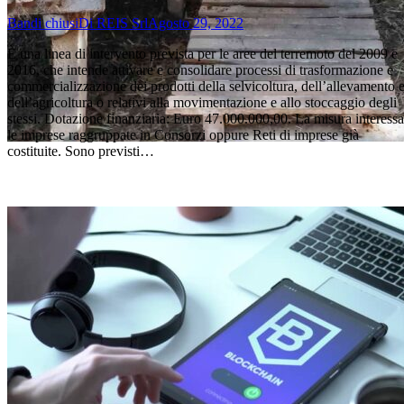
Bandi chiusi
Di
REIS Srl
Agosto 29, 2022
È una linea di intervento prevista per le aree del terremoto del 2009 e
2016, che intende attivare e consolidare processi di trasformazione e
commercializzazione dei prodotti della selvicoltura, dell’allevamento 
dell’agricoltura o relativi alla movimentazione e allo stoccaggio degli
stessi. Dotazione finanziaria: Euro 47.000.000,00. La misura interessa
le imprese raggruppate in Consorzi oppure Reti di imprese già
costituite. Sono previsti…