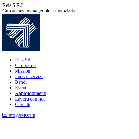
Vai
Reis S.R.L.
ai
Consulenza manageriale e finanziaria
contenuti
Reis Srl
Chi Siamo
Mission
I nostri servizi
Bandi
Eventi
Approfodimenti
Lavora con noi
Contatti
info@reissrl.it