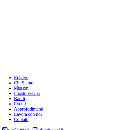
Reis Srl
Chi Siamo
Mission
I nostri servizi
Bandi
Eventi
Approfodimenti
Lavora con noi
Contatti
info@reissrl.it
info@reissrl.it