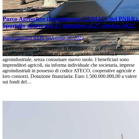
Parco Agrisolare (Investimento 2.2/M2C1 del PNRR).
Sportello aperto dal 27 settembre al 27 ottobre 2022.
Bandi chiusi
Di
REIS Srl
Agosto 30, 2022
La misura intende promuovere la realizzazione di impianti fotovoltaici
su edifici a uso produttivo nei settori agricolo, zootecnico e
agroindustriale, senza consumare nuovo suolo. I beneficiari sono
imprenditori agricoli, sia informa individuale che societaria, imprese
agroindustriali in possesso di codice ATECO, cooperative agricole e
loro consorzi. Dotazione finanziaria: Euro 1.500.000.000,00 a valere
sui fondi del…