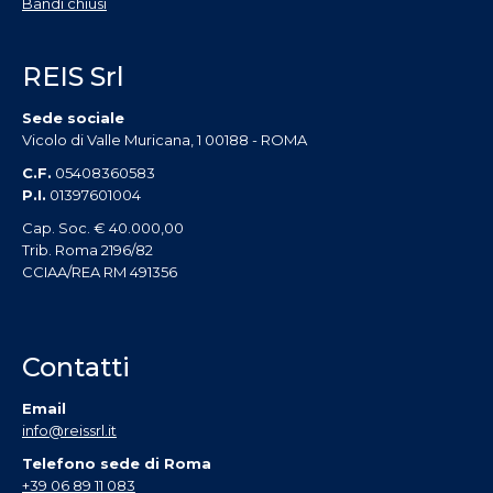
Bandi chiusi
REIS Srl
Sede sociale
Vicolo di Valle Muricana, 1 00188 - ROMA
C.F.
05408360583
P.I.
01397601004
Cap. Soc. € 40.000,00
Trib. Roma 2196/82
CCIAA/REA RM 491356
Contatti
Email
info@reissrl.it
Telefono sede di Roma
+39 06 89 11 083