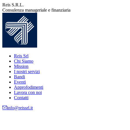
Vai
Reis S.R.L.
ai
Consulenza manageriale e finanziaria
contenuti
Reis Srl
Chi Siamo
Mission
I nostri servizi
Bandi
Eventi
Approfodimenti
Lavora con noi
Contatti
info@reissrl.it