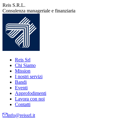
Vai
Reis S.R.L.
ai
Consulenza manageriale e finanziaria
contenuti
Reis Srl
Chi Siamo
Mission
I nostri servizi
Bandi
Eventi
Approfodimenti
Lavora con noi
Contatti
info@reissrl.it