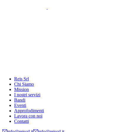
Reis Srl
Chi Siamo
Mission
I nostri servizi
Bandi
Eventi
Approfodimenti
Lavora con noi
Contatti
info@reissrl.it
info@reissrl.it