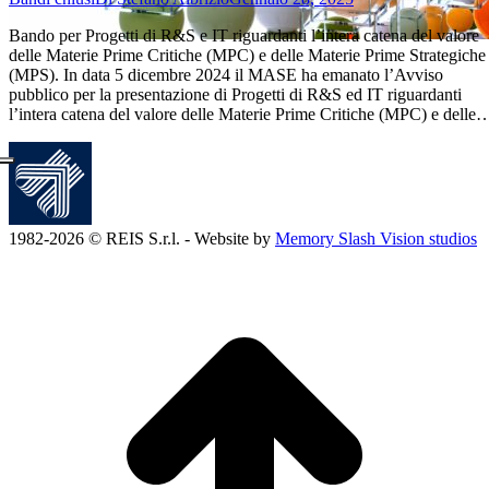
Bando per Progetti di R&S e IT riguardanti l’intera catena del valore
delle Materie Prime Critiche (MPC) e delle Materie Prime Strategiche
(MPS). In data 5 dicembre 2024 il MASE ha emanato l’Avviso
pubblico per la presentazione di Progetti di R&S ed IT riguardanti
l’intera catena del valore delle Materie Prime Critiche (MPC) e delle
1982-2026 © REIS S.r.l. - Website by
Memory Slash Vision studios
T
s