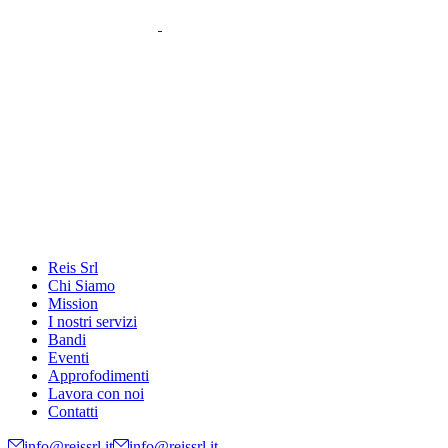
Reis Srl
Chi Siamo
Mission
I nostri servizi
Bandi
Eventi
Approfodimenti
Lavora con noi
Contatti
info@reissrl.it
info@reissrl.it