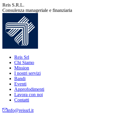
Vai
Reis S.R.L.
ai
Consulenza manageriale e finanziaria
contenuti
Reis Srl
Chi Siamo
Mission
I nostri servizi
Bandi
Eventi
Approfodimenti
Lavora con noi
Contatti
info@reissrl.it