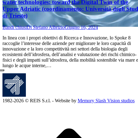
water technologies: toward the Digital Twin of the
Upper Adriatic (coordinamento: Università degli Stud
di Trieste)
Bandi chiusi
Di
Stefano Albrizio
Giugno 16, 2024
In linea con i propri obiettivi di Ricerca e Innovazione, lo Spoke 8
raccoglie l’interesse delle aziende per migliorare le loro capacità di
innovazione e la loro competitività nei settori della biologia degli
ecosistemi dell’idrosfera, dell’analisi e valutazione dei rischi chimico-
fisici e degli impatti sull’idrosfera, della mobilità sostenibile via mare 
lungo le acque interne,…
1982-2026 © REIS S.r.l. - Website by
Memory Slash Vision studios
T
s