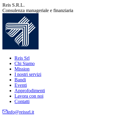
Vai
Reis S.R.L.
ai
Consulenza manageriale e finanziaria
contenuti
Reis Srl
Chi Siamo
Mission
I nostri servizi
Bandi
Eventi
Approfodimenti
Lavora con noi
Contatti
info@reissrl.it