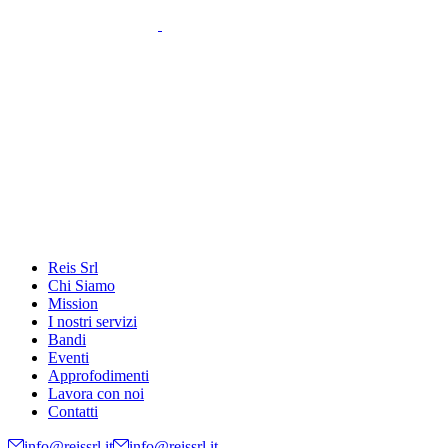
Reis Srl
Chi Siamo
Mission
I nostri servizi
Bandi
Eventi
Approfodimenti
Lavora con noi
Contatti
info@reissrl.it
info@reissrl.it