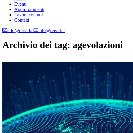
Eventi
Approfodimenti
Lavora con noi
Contatti
info@reissrl.it
info@reissrl.it
Archivio dei tag:
agevolazioni