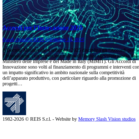
Accordi per l’Innovazione 2025
Bandi chiusi
Di
REIS Srl
Ottobre 24, 2025
Il Decreto Ministeriale 4 settembre 2025 disciplina gli “Accordi per
l’Innovazione”, un’importante misura di finanza agevolata gestita dal
Ministero delle Imprese e del Made in Italy (MIMIT). Gli Accordi di
Innovazione sono volti al finanziamento di programmi e interventi co
un impatto significativo in ambito nazionale sulla competitività
dell’apparato produttivo, con particolare riguardo alla promozione di
progetti…
1982-2026 © REIS S.r.l. - Website by
Memory Slash Vision studios