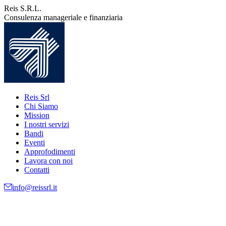
Vai
Reis S.R.L.
ai
Consulenza manageriale e finanziaria
contenuti
Reis Srl
Chi Siamo
Mission
I nostri servizi
Bandi
Eventi
Approfodimenti
Lavora con noi
Contatti
info@reissrl.it