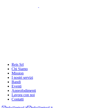
Reis Srl
Chi Siamo
Mission
I nostri servizi
Bandi
Eventi
Approfodimenti
Lavora con noi
Contatti
info@reissrl.it
info@reissrl.it