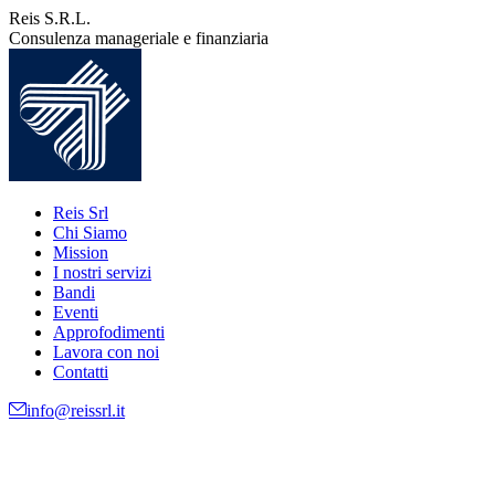
Vai
Reis S.R.L.
ai
Consulenza manageriale e finanziaria
contenuti
Reis Srl
Chi Siamo
Mission
I nostri servizi
Bandi
Eventi
Approfodimenti
Lavora con noi
Contatti
info@reissrl.it