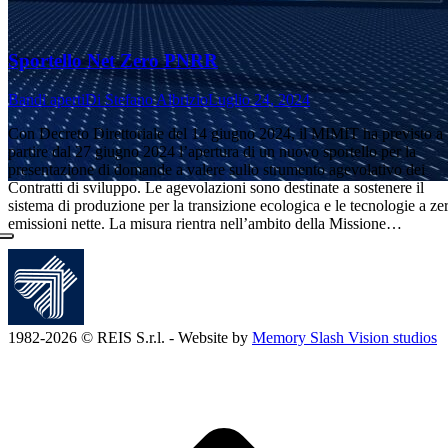
Sportello Net Zero PNRR
Bandi aperti
Di
Stefano Albrizio
Luglio 24, 2024
Con Decreto Direttoriale del 14 giugno 2024, il MIMIT ha previsto a
partire dal 27 giugno 2024 l’apertura di un nuovo sportello per la
presentazione di domande a valere sullo strumento agevolativo dei
Contratti di sviluppo. Le agevolazioni sono destinate a sostenere il
sistema di produzione per la transizione ecologica e le tecnologie a ze
emissioni nette. La misura rientra nell’ambito della Missione…
1982-2026 © REIS S.r.l. - Website by
Memory Slash Vision studios
T
s