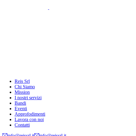
Reis Srl
Chi Siamo
Mission
I nostri servizi
Bandi
Eventi
Approfodimenti
Lavora con noi
Contatti
info@reissrl.it
info@reissrl.it