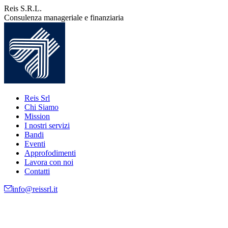
Vai
Reis S.R.L.
ai
Consulenza manageriale e finanziaria
contenuti
Reis Srl
Chi Siamo
Mission
I nostri servizi
Bandi
Eventi
Approfodimenti
Lavora con noi
Contatti
info@reissrl.it