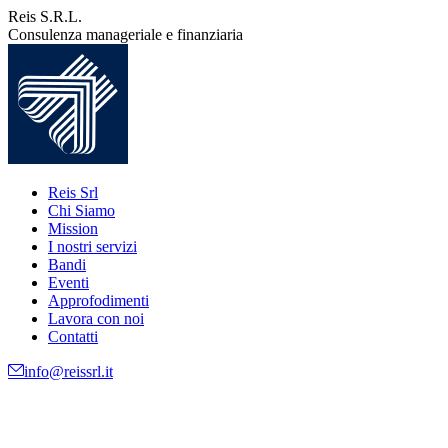
Vai
Reis S.R.L.
ai
Consulenza manageriale e finanziaria
contenuti
Reis Srl
Chi Siamo
Mission
I nostri servizi
Bandi
Eventi
Approfodimenti
Lavora con noi
Contatti
info@reissrl.it