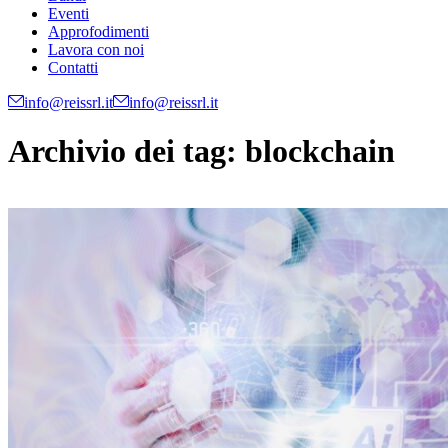
Eventi
Approfodimenti
Lavora con noi
Contatti
info@reissrl.it
info@reissrl.it
Archivio dei tag:
blockchain